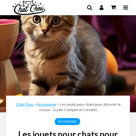
Chat Chou
>
Accessoires
>
Les jouets pour chats pour stimuler la
chasse : Guide Complet et Conseils
ACCESSOIRES
Les jouets pour chats pour