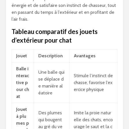
énergie et de satisfaire son instinct de chasseur, tout
en passant du temps à l’extérieur et en profitant de
l’air frais.
Tableau comparatif des jouets
d’extérieur pour chat
Jouet
Description
Avantages
Balle i
Une balle qui
nterac
Stimule l’instinct de
se déplace d
tive p
chasse, favorise l’ex
e manière al
our ch
ercice physique
éatoire
at
Jouet
Des plumes
Imite la proie natur
à plu
qui bougent
elle des chats, enco
mes p
au gré du ve
urage le saut et la c