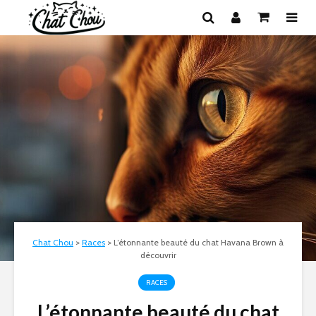
Chat Chou
>
Races
>
L’étonnante beauté du chat Havana Brown à
découvrir
RACES
L’étonnante beauté du chat