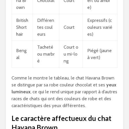
na Br
Chocolat
Court
ert ou ambr
own
e)
British
Différen
Expressifs (c
Short
tes coul
Court
ouleurs varié
hair
eurs
es)
Tacheté
Court o
Beng
Piégé (jaune
ou marbr
u mi-lo
al
à vert)
é
ng
Comme le montre le tableau, le chat Havana Brown
se distingue par sa robe couleur chocolat et ses
yeux
lumineux
, ce qui le rend unique par rapport à d’autres
races de chats qui ont des couleurs de robe et des
caractéristiques des yeux différentes.
Le caractère affectueux du chat
Havana Brown