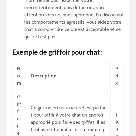
“non” ferme pour exprimer votre
mécontentement, puis détournez son
attention vers un jouet approprié. En discourant
les comportements agressifs, vous aidez votre
chat à comprendre ce qui est acceptable et ce
qui ne l’est pas.
Exemple de griffoir pour chat :
N
P
o
Description
ri
m
x
G
rif
Ce griffoir en sisal naturel est parfai
f
t pour offrir à votre chat un endroit
1
oi
approprié pour faire ses griffes. Il es
9,
r
t robuste et durable, et sa texture p
9
e