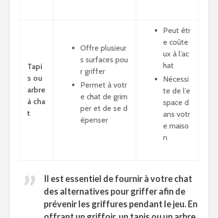
Peut êtr
e coûte
Offre plusieur
ux à l’ac
s surfaces pou
hat
Tapi
r griffer
s ou
Nécessi
Permet à votr
arbre
te de l’e
e chat de grim
à cha
space d
per et de se d
t
ans votr
épenser
e maiso
n
Il est essentiel de fournir à votre chat
des alternatives pour griffer afin de
prévenir les griffures pendant le jeu. En
offrant un griffoir, un tapis ou un arbre