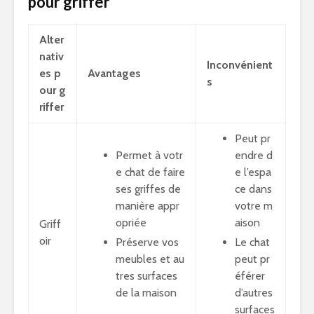
pour griffer
Alter
nativ
Inconvénient
es p
Avantages
s
our g
riffer
Peut pr
Permet à votr
endre d
e chat de faire
e l’espa
ses griffes de
ce dans
manière appr
votre m
opriée
aison
Griff
oir
Préserve vos
Le chat
meubles et au
peut pr
tres surfaces
éférer
de la maison
d’autres
surfaces