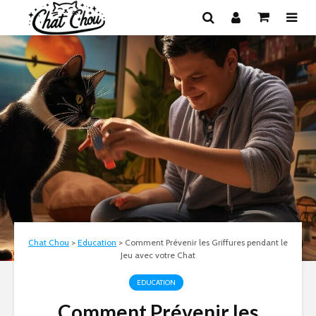
Chat Chou
>
Education
>
Comment Prévenir les Griffures pendant le
Jeu avec votre Chat
EDUCATION
Comment Prévenir les