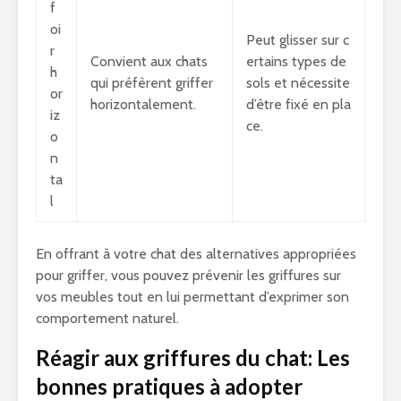
f
oi
Peut glisser sur c
r
Convient aux chats
ertains types de
h
qui préfèrent griffer
sols et nécessite
or
horizontalement.
d’être fixé en pla
iz
ce.
o
n
ta
l
En offrant à votre chat des alternatives appropriées
pour griffer, vous pouvez prévenir les griffures sur
vos meubles tout en lui permettant d’exprimer son
comportement naturel.
Réagir aux griffures du chat: Les
bonnes pratiques à adopter