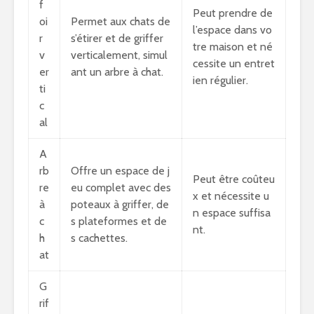
f
Peut prendre de
oi
Permet aux chats de
l’espace dans vo
r
s’étirer et de griffer
tre maison et né
v
verticalement, simul
cessite un entret
er
ant un arbre à chat.
ien régulier.
ti
c
al
A
rb
Offre un espace de j
Peut être coûteu
re
eu complet avec des
x et nécessite u
à
poteaux à griffer, de
n espace suffisa
c
s plateformes et de
nt.
h
s cachettes.
at
G
rif