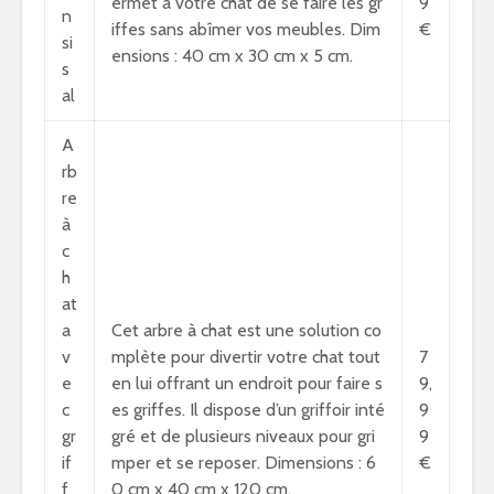
ermet à votre chat de se faire les gr
9
n
iffes sans abîmer vos meubles. Dim
€
si
ensions : 40 cm x 30 cm x 5 cm.
s
al
A
rb
re
à
c
h
at
a
Cet arbre à chat est une solution co
v
mplète pour divertir votre chat tout
7
e
en lui offrant un endroit pour faire s
9,
c
es griffes. Il dispose d’un griffoir inté
9
gr
gré et de plusieurs niveaux pour gri
9
if
mper et se reposer. Dimensions : 6
€
f
0 cm x 40 cm x 120 cm.