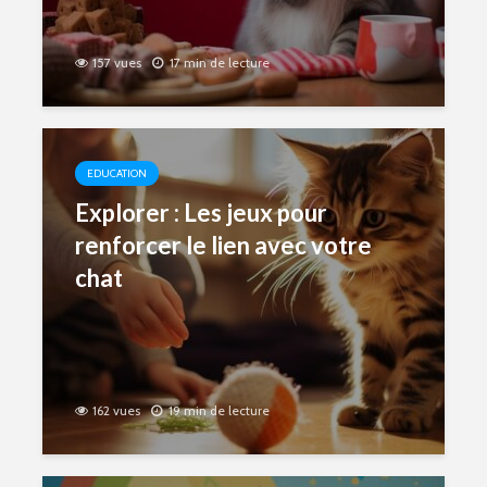
157 vues
17 min de lecture
EDUCATION
Explorer : Les jeux pour
renforcer le lien avec votre
chat
162 vues
19 min de lecture