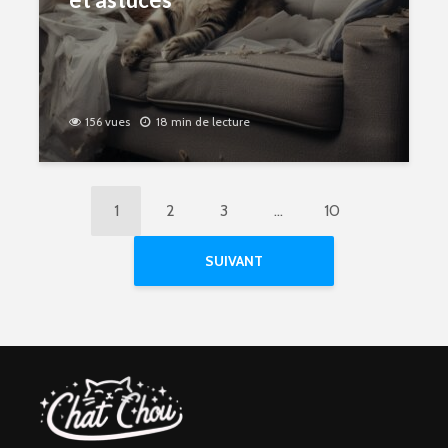
156 vues
18 min de lecture
1
2
3
…
10
SUIVANT