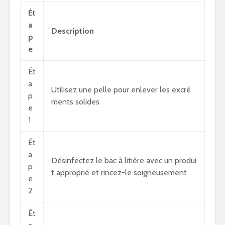
Ét
a
Description
p
e
Ét
a
Utilisez une pelle pour enlever les excré
p
ments solides
e
1
Ét
a
Désinfectez le bac à litière avec un produi
p
t approprié et rincez-le soigneusement
e
2
Ét