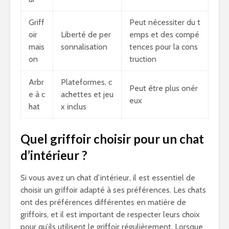
Griff
Peut nécessiter du t
oir
Liberté de per
emps et des compé
mais
sonnalisation
tences pour la cons
on
truction
Arbr
Plateformes, c
Peut être plus onér
e à c
achettes et jeu
eux
hat
x inclus
Quel griffoir choisir pour un chat
d’intérieur ?
Si vous avez un chat d’intérieur, il est essentiel de
choisir un griffoir adapté à ses préférences. Les chats
ont des préférences différentes en matière de
griffoirs, et il est important de respecter leurs choix
pour qu’ils utilisent le griffoir régulièrement. Lorsque