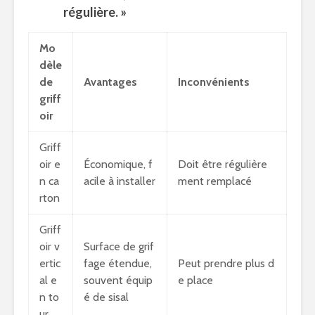
régulière. »
Mo
dèle
de
Avantages
Inconvénients
griff
oir
Griff
oir e
Économique, f
Doit être régulière
n ca
acile à installer
ment remplacé
rton
Griff
oir v
Surface de grif
ertic
fage étendue,
Peut prendre plus d
al e
souvent équip
e place
n to
é de sisal
ur