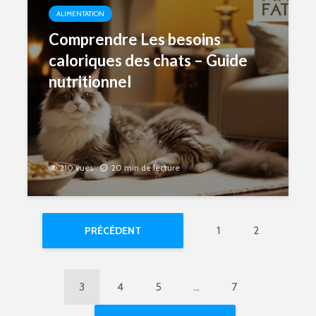
ALIMENTATION
Comprendre Les besoins
caloriques des chats – Guide
nutritionnel
210 vues
20 min de lecture
1
2
PRÉCÉDENT
3
4
5
…
7