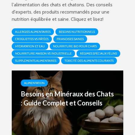
l'alimentation des chats et chatons. Des conseils
d'experts, des produits recommandés pour une
nutrition équilibrée et saine. Cliquez et lisez!
ALLERGIES ALIMENTAIRES
BESOINS NUTRITIONNELS
CROQUETTES VS PÂTÉES
FRIANDISES SAINES
HYDRATATION ET EAU
NOURRITURE BIO POUR CHATS
NOURRITURE MAISON VS INDUSTRIELLE
RÉGIMES SPÉCIAUX FÉLINS
SUPPLÉMENTS ALIMENTAIRES
TOXICITÉ DES ALIMENTS COURANTS
ALIMENTATION
Besoins en Minéraux des Chats
: Guide Complet et Conseils