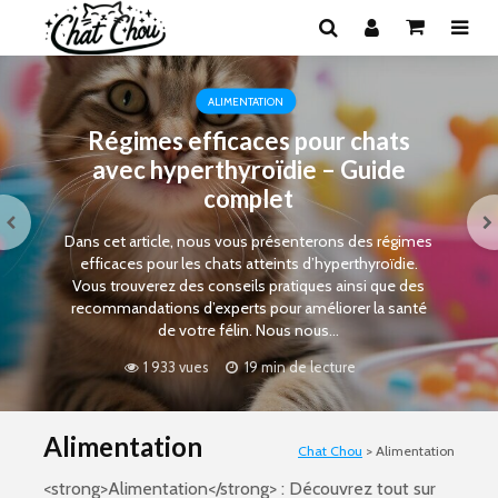
ALIMENTATION
Régimes efficaces pour chats
avec hyperthyroïdie – Guide
complet
Dans cet article, nous vous présenterons des régimes
efficaces pour les chats atteints d’hyperthyroïdie.
Vous trouverez des conseils pratiques ainsi que des
recommandations d’experts pour améliorer la santé
de votre félin. Nous nous...
1 933 vues
19 min de lecture
Alimentation
Chat Chou
>
Alimentation
<strong>Alimentation</strong> : Découvrez tout sur