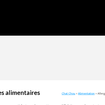
es alimentaires
Chat Chou
>
Alimentation
>
Aller