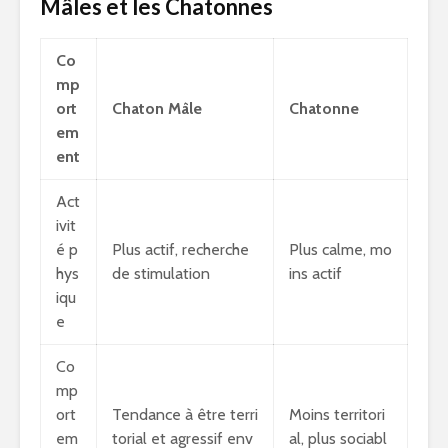
Mâles et les Chatonnes
Co
mp
ort
Chaton Mâle
Chatonne
em
ent
Act
ivit
é p
Plus actif, recherche
Plus calme, mo
hys
de stimulation
ins actif
iqu
e
Co
mp
ort
Tendance à être terri
Moins territori
em
torial et agressif env
al, plus sociabl