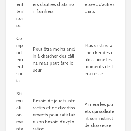
ent
ers d’autres chats no
e avec d’autres
terr
n familiers
chats
itor
ial
Co
mp
Plus encline à
Peut être moins encl
ort
chercher des c
in à chercher des câli
em
âlins, aime les
ns, mais peut être jo
ent
moments de t
ueur
soc
endresse
ial
Sti
mul
Besoin de jouets inte
Aimera les jou
ati
ractifs et de divertiss
ets qui sollicite
on
ements pour satisfair
nt son instinct
me
e son besoin d’explo
de chasseuse
nta
ration