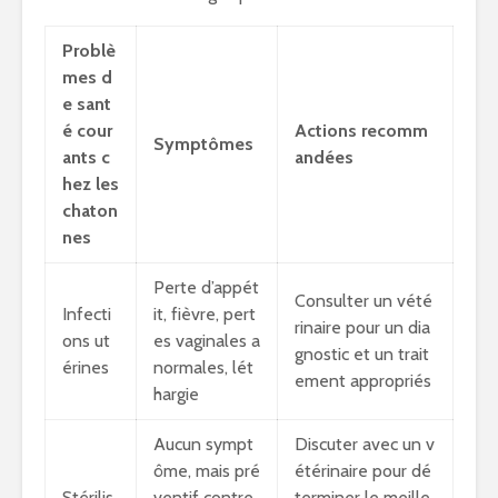
Problè
mes d
e sant
é cour
Actions recomm
Symptômes
ants c
andées
hez les
chaton
nes
Perte d’appét
Consulter un vété
Infecti
it, fièvre, pert
rinaire pour un dia
ons ut
es vaginales a
gnostic et un trait
érines
normales, lét
ement appropriés
hargie
Aucun sympt
Discuter avec un v
ôme, mais pré
étérinaire pour dé
Stérilis
ventif contre
terminer le meille