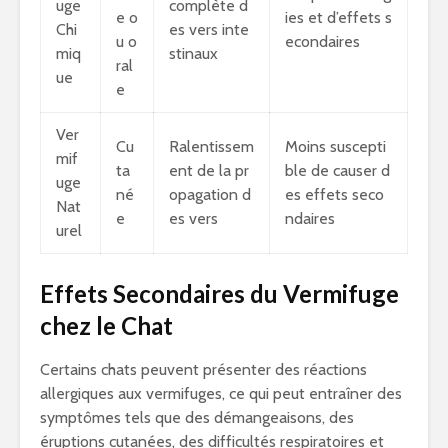
uge
complète d
e o
ies et d’effets s
Chi
es vers inte
u o
econdaires
miq
stinaux
ral
ue
e
Ver
Cu
Ralentissem
Moins suscepti
mif
ta
ent de la pr
ble de causer d
uge
né
opagation d
es effets seco
Nat
e
es vers
ndaires
urel
Effets Secondaires du Vermifuge
chez le Chat
Certains chats peuvent présenter des réactions
allergiques aux vermifuges, ce qui peut entraîner des
symptômes tels que des démangeaisons, des
éruptions cutanées, des difficultés respiratoires et