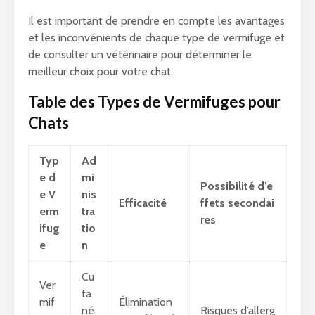
Il est important de prendre en compte les avantages
et les inconvénients de chaque type de vermifuge et
de consulter un vétérinaire pour déterminer le
meilleur choix pour votre chat.
Table des Types de Vermifuges pour
Chats
Typ
Ad
e d
mi
Possibilité d’e
e V
nis
Efficacité
ffets secondai
erm
tra
res
ifug
tio
e
n
Cu
Ver
ta
mif
Élimination
né
Risques d’allerg