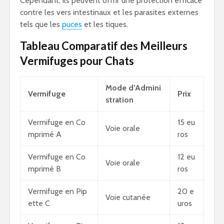
Cependant, ils peuvent offrir une protection efficace
contre les vers intestinaux et les parasites externes
tels que les
puces
et les tiques.
Tableau Comparatif des Meilleurs
Vermifuges pour Chats
Mode d’Admini
Vermifuge
Prix
stration
Vermifuge en Co
15 eu
Voie orale
mprimé A
ros
Vermifuge en Co
12 eu
Voie orale
mprimé B
ros
Vermifuge en Pip
20 e
Voie cutanée
ette C
uros