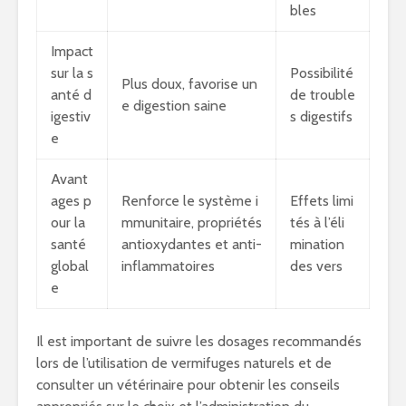
bles
Impact
sur la s
Possibilité
Plus doux, favorise un
anté d
de trouble
e digestion saine
igestiv
s digestifs
e
Avant
ages p
Renforce le système i
Effets limi
our la
mmunitaire, propriétés
tés à l’éli
santé
antioxydantes et anti-
mination
global
inflammatoires
des vers
e
Il est important de suivre les dosages recommandés
lors de l’utilisation de vermifuges naturels et de
consulter un vétérinaire pour obtenir les conseils