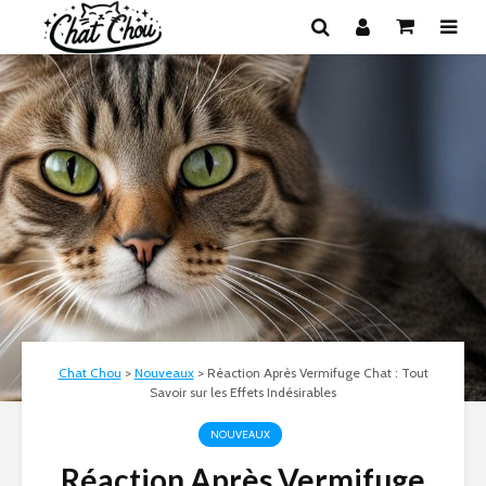
Chat Chou
>
Nouveaux
>
Réaction Après Vermifuge Chat : Tout
Savoir sur les Effets Indésirables
NOUVEAUX
Réaction Après Vermifuge