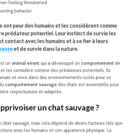
hen feeling threatened
hunting behavior
s ont
peur des humains
et les considèrent comme
tre
prédateur potentiel
. Leur instinct de survie les
t contact avec les humains et à se fier à leurs
hasse
et de survie dans la nature.
est un
animal errant
qui a développé un
comportement
de
et les considère comme des prédateurs potentiels. Ils
humain et vivre dans des environnements isolés pour se
 du
comportement sauvage
des chats est essentielle pour
nière respectueuse et adaptée.
’apprivoiser un chat sauvage ?
 un chat sauvage, mais cela dépend de divers facteurs tels que
ractions avec les humains et son apparence physique. La