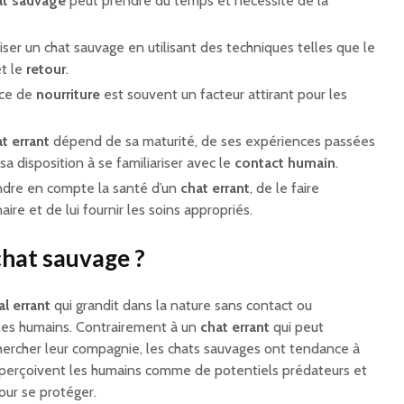
at sauvage
peut prendre du temps et nécessite de la
oiser un chat sauvage en utilisant des techniques telles que le
t le
retour
.
rce de
nourriture
est souvent un facteur attirant pour les
t errant
dépend de sa maturité, de ses expériences passées
a disposition à se familiariser avec le
contact humain
.
endre en compte la santé d’un
chat errant
, de le faire
ire et de lui fournir les soins appropriés.
chat sauvage ?
l errant
qui grandit dans la nature sans contact ou
c les humains. Contrairement à un
chat errant
qui peut
hercher leur compagnie, les chats sauvages ont tendance à
ls perçoivent les humains comme de potentiels prédateurs et
our se protéger.