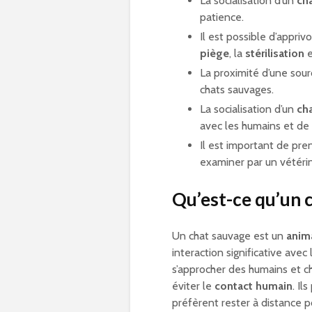
La socialisation d’un
ch
patience.
Il est possible d’appriv
piège
, la
stérilisation
e
La proximité d’une sou
chats sauvages.
La socialisation d’un
cha
avec les humains et de s
Il est important de pr
examiner par un vétérina
Qu’est-ce qu’un 
Un chat sauvage est un
anima
interaction significative ave
s’approcher des humains et c
éviter le
contact humain
. I
préfèrent rester à distance p