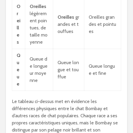
O
Oreilles
r
légèrem
Oreilles
gr
Oreilles gran
ei
ent poin
andes et t
des et pointu
ll
tues, de
ouffues
es
e
taille mo
s
yenne
Q
Queue d
u
Queue lon
e longue
Queue longu
e
gue et tou
ur moye
e et fine
u
ffue
nne
e
Le tableau ci-dessus met en évidence les
différences physiques entre le chat Bombay et
d’autres races de chat populaires. Chaque race a ses
propres caractéristiques uniques, mais le Bombay se
distingue par son pelage noir brillant et son