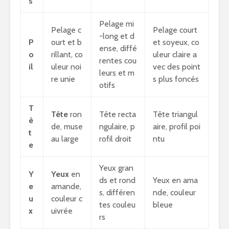
s
Pelage mi
Pelage c
Pelage court
-long et d
P
ourt et b
et soyeux, co
ense, diffé
o
rillant, co
uleur claire a
rentes cou
il
uleur noi
vec des point
leurs et m
re unie
s plus foncés
otifs
T
Tête
ron
Tête recta
Tête triangul
ê
de, muse
ngulaire, p
aire, profil poi
t
au large
rofil droit
ntu
e
Yeux gran
Y
Yeux
en
ds et rond
Yeux en ama
e
amande,
s, différen
nde, couleur
u
couleur c
tes couleu
bleue
x
uivrée
rs