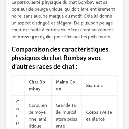
La particularité
physique
du chat Bombay est sa
couleur
de pelage unique, qui doit être entièrement
noire, sans aucune marque ou motif. Cela lui donne
un aspect distingué et élégant. De plus, son pelage
court est facile à entretenir, nécessitant seulement
un
brossage
régulier pour éliminer les poils morts.
Comparaison des caractéristiques
physiques du chat Bombay avec
d’autres races de chat :
Chat Bo
Maine Co
Siamois
mbay
on
C
Corpulen
Grande tai
o
ce moye
lle, muscul
Corps
svelte
r
nne, athl
ature puiss
et élancé
p
étique
ante