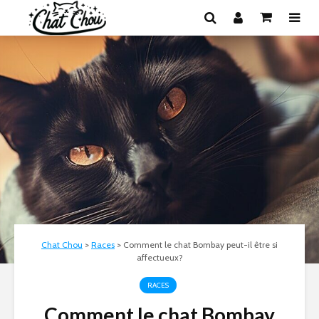
Chat Chou
>
Races
>
Comment le chat Bombay peut-il être si
affectueux?
RACES
Comment le chat Bombay