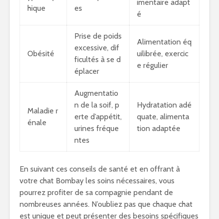
imentaire adapt
hique
es
é
Prise de poids
Alimentation éq
excessive, dif
Obésité
uilibrée, exercic
ficultés à se d
e régulier
éplacer
Augmentatio
n de la soif, p
Hydratation adé
Maladie r
erte d’appétit,
quate, alimenta
énale
urines fréque
tion adaptée
ntes
En suivant ces conseils de santé et en offrant à
votre chat Bombay les soins nécessaires, vous
pourrez profiter de sa compagnie pendant de
nombreuses années. N’oubliez pas que chaque chat
est unique et peut présenter des besoins spécifiques