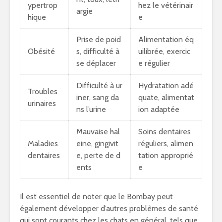
ypertrop
hez le vétérinair
argie
hique
e
Prise de poid
Alimentation éq
Obésité
s, difficulté à
uilibrée, exercic
se déplacer
e régulier
Difficulté à ur
Hydratation adé
Troubles
iner, sang da
quate, alimentat
urinaires
ns l’urine
ion adaptée
Mauvaise hal
Soins dentaires
Maladies
eine, gingivit
réguliers, alimen
dentaires
e, perte de d
tation approprié
ents
e
Il est essentiel de noter que le Bombay peut
également développer d’autres problèmes de santé
qui sont courants chez les chats en général, tels que