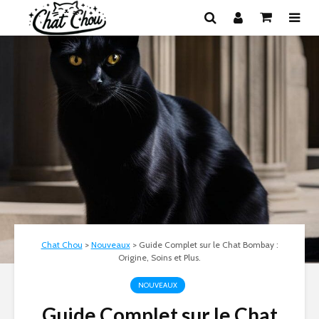
Chat Chou
>
Nouveaux
>
Guide Complet sur le Chat Bombay :
Origine, Soins et Plus.
NOUVEAUX
Guide Complet sur le Chat