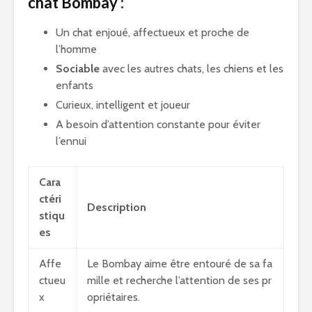
chat Bombay :
Un chat enjoué, affectueux et proche de
l’homme
Sociable
avec les autres chats, les chiens et les
enfants
Curieux, intelligent et joueur
A besoin d’attention constante pour éviter
l’ennui
Cara
ctéri
Description
stiqu
es
Affe
Le Bombay aime être entouré de sa fa
ctueu
mille et recherche l’attention de ses pr
x
opriétaires.