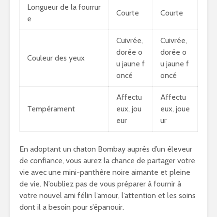
Longueur de la fourrur
Courte
Courte
e
Cuivrée,
Cuivrée,
dorée o
dorée o
Couleur des yeux
u jaune f
u jaune f
oncé
oncé
Affectu
Affectu
Tempérament
eux, jou
eux, joue
eur
ur
En adoptant un chaton Bombay auprès d’un éleveur
de confiance, vous aurez la chance de partager votre
vie avec une mini-panthère noire aimante et pleine
de vie. N’oubliez pas de vous préparer à fournir à
votre nouvel ami félin l’amour, l’attention et les soins
dont il a besoin pour s’épanouir.