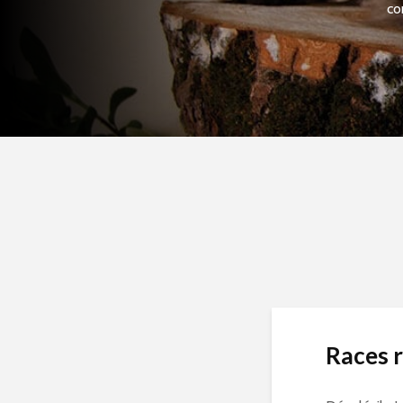
co
Races r