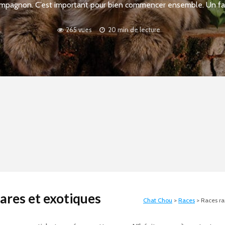
mpagnon. C’est important pour bien commencer ensemble. Un fait
265 vues
20 min de lecture
ares et exotiques
Chat Chou
>
Races
>
Races ra