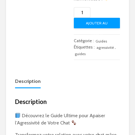
quantité
de
AJOUTER AU
Guide
Ultime
PANIER
Pour
Catégorie :
Guides
Apaiser
Étiquettes :
,
agressivité
l'Agressivité
guides
De
Son
Chat
Description
Description
Découvrez le Guide Ultime pour Apaiser
l’Agressivité de Votre Chat
Transformez votre relation avec votre chat grâce