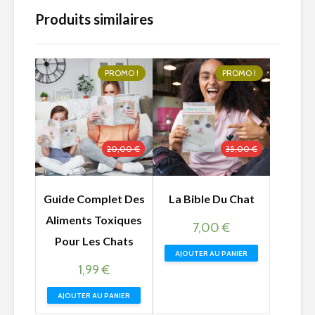
Produits similaires
PROMO !
PROMO !
20,00
€
35,00
€
Guide Complet Des
La Bible Du Chat
Aliments Toxiques
Le
Le
7,00
€
Pour Les Chats
prix
prix
AJOUTER AU PANIER
initial
actuel
Le
Le
1,99
€
était :
est :
prix
prix
AJOUTER AU PANIER
35,00 €.
7,00 €.
initial
actuel