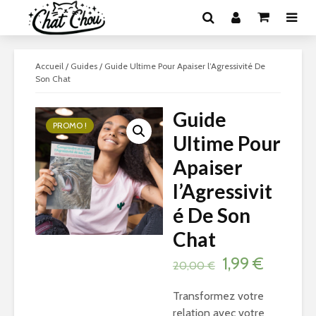
Accueil
/
Guides
/ Guide Ultime Pour Apaiser l’Agressivité De
Son Chat
Guide
PROMO !
Ultime Pour
Apaiser
l’Agressivit
é De Son
Chat
Le
Le
1,99
€
20,00
€
prix
prix
Transformez votre
initial
actuel
relation avec votre