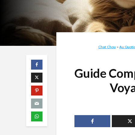
Chat Chou
>
Au Quoti
Guide Compl
Voya