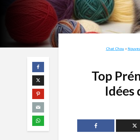
Chat Chou
>
Nouve
Top Pré
Idées