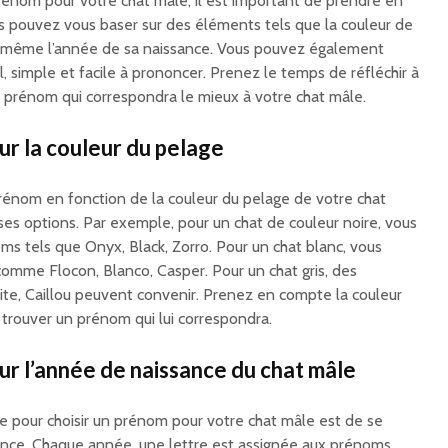
rénom pour votre chat mâle, il est important de prendre en
us pouvez vous baser sur des éléments tels que la couleur de
u même l’année de sa naissance. Vous pouvez également
, simple et facile à prononcer. Prenez le temps de réfléchir à
le prénom qui correspondra le mieux à votre chat mâle.
ur la couleur du pelage
prénom en fonction de la couleur du pelage de votre chat
s options. Par exemple, pour un chat de couleur noire, vous
s tels que Onyx, Black, Zorro. Pour un chat blanc, vous
omme Flocon, Blanco, Casper. Pour un chat gris, des
e, Caillou peuvent convenir. Prenez en compte la couleur
 trouver un prénom qui lui correspondra.
ur l’année de naissance du chat mâle
e pour choisir un prénom pour votre chat mâle est de se
sance. Chaque année, une lettre est assignée aux prénoms