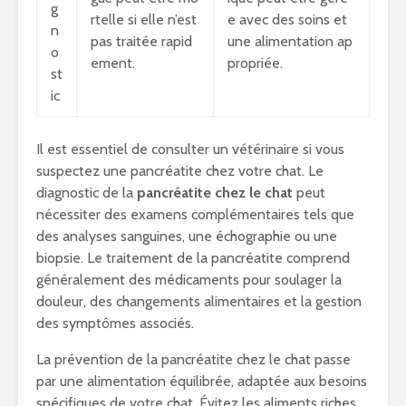
g
rtelle si elle n’est
e avec des soins et
n
pas traitée rapid
une alimentation ap
o
ement.
propriée.
st
ic
Il est essentiel de consulter un vétérinaire si vous
suspectez une pancréatite chez votre chat. Le
diagnostic de la
pancréatite chez le chat
peut
nécessiter des examens complémentaires tels que
des analyses sanguines, une échographie ou une
biopsie. Le traitement de la pancréatite comprend
généralement des médicaments pour soulager la
douleur, des changements alimentaires et la gestion
des symptômes associés.
La prévention de la pancréatite chez le chat passe
par une alimentation équilibrée, adaptée aux besoins
spécifiques de votre chat. Évitez les aliments riches