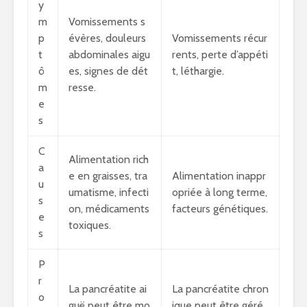
y
m
Vomissements s
p
évères, douleurs
Vomissements récur
t
abdominales aigu
rents, perte d’appéti
ô
es, signes de dét
t, léthargie.
m
resse.
e
s
C
Alimentation rich
a
e en graisses, tra
Alimentation inappr
u
umatisme, infecti
opriée à long terme,
s
on, médicaments
facteurs génétiques.
e
toxiques.
s
P
r
La pancréatite ai
La pancréatite chron
o
guë peut être mo
ique peut être géré