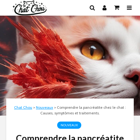
Chat Chou
>
Nouveaux
>
Comprendre la pancréatite chez le chat :
Causes, symptômes et traitements.
NOUVEAUX
Comprendre la pancréatite