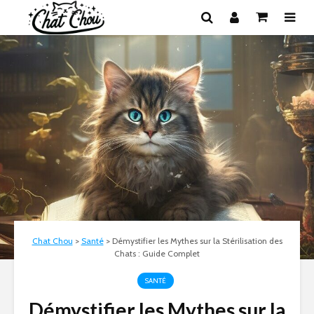
Chat Chou
>
Santé
>
Démystifier les Mythes sur la Stérilisation des
Chats : Guide Complet
SANTÉ
Démystifier les Mythes sur la