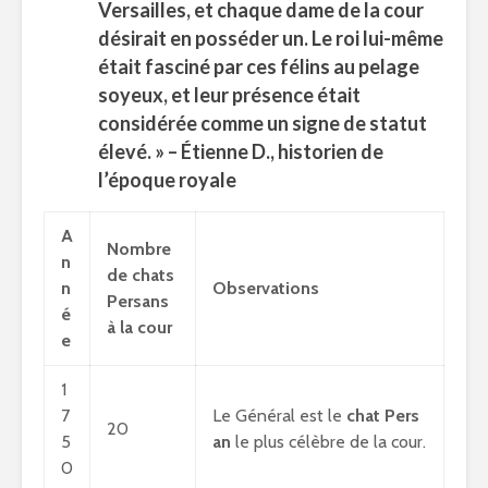
Versailles, et chaque dame de la cour
désirait en posséder un. Le
roi
lui-même
était fasciné par ces félins au pelage
soyeux, et leur présence était
considérée comme un signe de statut
élevé. » – Étienne D., historien de
l’époque royale
A
Nombre
n
de chats
n
Observations
Persans
é
à la cour
e
1
7
Le Général est le
chat Pers
20
5
an
le plus célèbre de la cour.
0