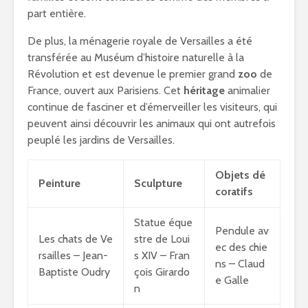
part entière.
De plus, la ménagerie royale de Versailles a été
transférée au Muséum d’histoire naturelle à la
Révolution et est devenue le premier grand
zoo
de
France, ouvert aux Parisiens. Cet
héritage
animalier
continue de fasciner et d’émerveiller les visiteurs, qui
peuvent ainsi découvrir les animaux qui ont autrefois
peuplé les jardins de Versailles.
Objets dé
Peinture
Sculpture
coratifs
Statue éque
Pendule av
Les chats de Ve
stre de Loui
ec des chie
rsailles – Jean-
s XIV – Fran
ns – Claud
Baptiste Oudry
çois Girardo
e Galle
n