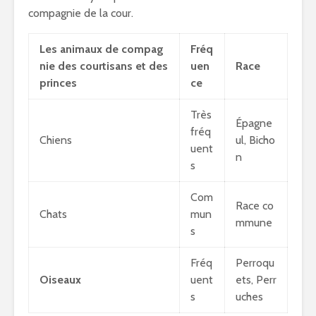
compagnie de la cour.
Les animaux de compag
Fréq
nie des courtisans et des
uen
Race
princes
ce
Très
Épagne
fréq
Chiens
ul, Bicho
uent
n
s
Com
Race co
Chats
mun
mmune
s
Fréq
Perroqu
Oiseaux
uent
ets, Perr
s
uches