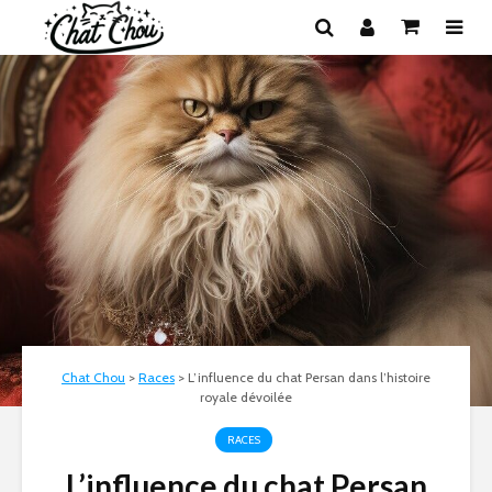
Chat Chou
>
Races
>
L’influence du chat Persan dans l’histoire
royale dévoilée
RACES
L’influence du chat Persan