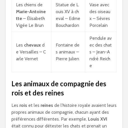
Les chiens de
Statue de L
Vase avec
Marie-Antoine
ouis XV à ch
des oiseau
tte
– Élisabeth
eval – Edme
x – Sèvres
Vigée Le Brun
Bouchardon
Porcelain
Pendule av
Les
chevaux
d
Fontaine de
ec des chat
e Versailles – C
s animaux –
s – Jean-A
arle Vernet
Pierre Julien
ndré Reich
e
Les animaux de compagnie des
rois et des reines
Les
rois
et les
reines
de l’histoire royale avaient leurs
propres animaux de compagnie, chacun ayant des
préférences différentes. Par exemple,
Louis XVI
était connu pour détester les chats et prenait un