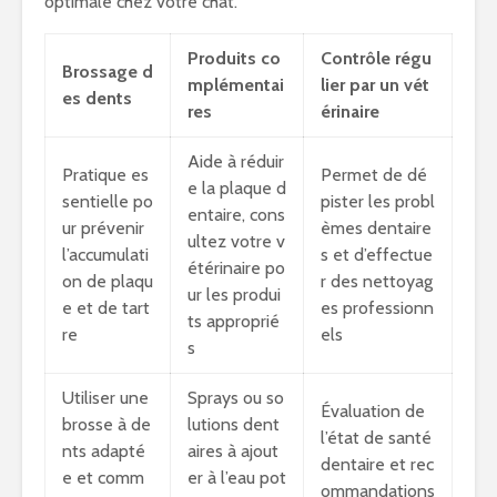
optimale chez votre chat.
Produits co
Contrôle régu
Brossage d
mplémentai
lier par un vét
es dents
res
érinaire
Aide à réduir
Pratique es
Permet de dé
e la plaque d
sentielle po
pister les probl
entaire, cons
ur prévenir
èmes dentaire
ultez votre v
l’accumulati
s et d’effectue
étérinaire po
on de plaqu
r des nettoyag
ur les produi
e et de tart
es professionn
ts approprié
re
els
s
Utiliser une
Sprays ou so
Évaluation de
brosse à de
lutions dent
l’état de santé
nts adapté
aires à ajout
dentaire et rec
e et comm
er à l’eau pot
ommandations