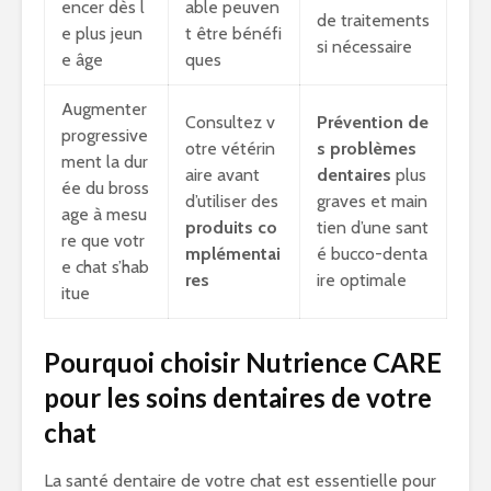
encer dès l
able peuven
de traitements
e plus jeun
t être bénéfi
si nécessaire
e âge
ques
Augmenter
Consultez v
Prévention de
progressive
otre vétérin
s problèmes
ment la dur
aire avant
dentaires
plus
ée du bross
d’utiliser des
graves et main
age à mesu
produits co
tien d’une sant
re que votr
mplémentai
é bucco-denta
e chat s’hab
res
ire optimale
itue
Pourquoi choisir Nutrience CARE
pour les soins dentaires de votre
chat
La santé dentaire de votre chat est essentielle pour