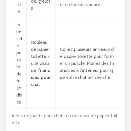
de, grelot
ch
er un hochet sonore.
s
et
Jo
ue
t d
Rouleau
e
de papier
Collez plusieurs anneaux d
pu
toilette, c
e papier toilette pour form
zz
olle chau
er un puzzle. Placez des fri
le
de,
friand
andises à l’intérieur pour q
de
ises pour
ue votre chat les cherche.
fri
chat
an
dis
es
Idées de jouets pour chats en rouleaux de papier toil
ette