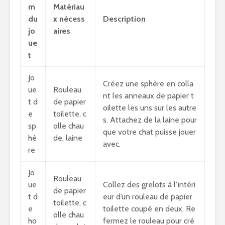
m
Matériau
du
x nécess
Description
jo
aires
ue
t
Jo
Créez une sphère en colla
ue
Rouleau
nt les anneaux de papier t
t d
de papier
oilette les uns sur les autre
e
toilette, c
s. Attachez de la laine pour
sp
olle chau
que votre chat puisse jouer
hè
de, laine
avec.
re
Jo
Rouleau
ue
Collez des grelots à l’intéri
de papier
t d
eur d’un rouleau de papier
toilette, c
e
toilette coupé en deux. Re
olle chau
ho
fermez le rouleau pour cré