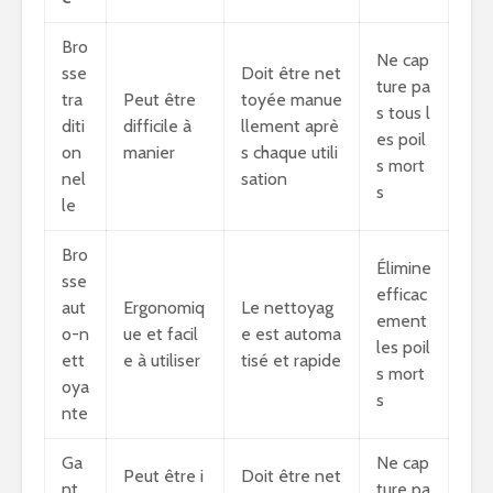
Bro
Ne cap
sse
Doit être net
ture pa
tra
Peut être
toyée manue
s tous l
diti
difficile à
llement aprè
es poil
on
manier
s chaque utili
s mort
nel
sation
s
le
Bro
Élimine
sse
efficac
aut
Ergonomiq
Le nettoyag
ement
o-n
ue et facil
e est automa
les poil
ett
e à utiliser
tisé et rapide
s mort
oya
s
nte
Ga
Ne cap
Peut être i
Doit être net
nt
ture pa