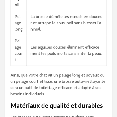
oil
Pel
La brosse démêle les nœuds en douceu
age
r et attrape le sous-poil sans blesser l’a
long
nimal.
Pel
age
Les aiguilles douces éliminent efficace
cour
ment les poils morts sans irriter la peau.
t
Ainsi, que votre chat ait un pelage long et soyeux ou
un pelage court et lisse, une brosse auto-nettoyante
sera un outil de toilettage efficace et adapté à ses
besoins individuels.
Matériaux de qualité et durables
Les brosses auto-nettoyantes pour chats sont