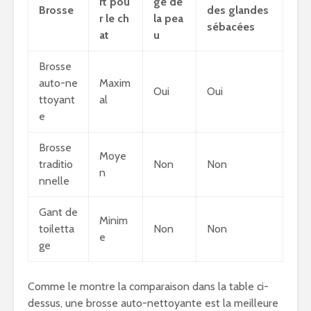
rt pou
ge de
Brosse
des glandes
r le ch
la pea
sébacées
at
u
Brosse
auto-ne
Maxim
Oui
Oui
ttoyant
al
e
Brosse
Moye
traditio
Non
Non
n
nnelle
Gant de
Minim
toiletta
Non
Non
e
ge
Comme le montre la comparaison dans la table ci-
dessus, une brosse auto-nettoyante est la meilleure