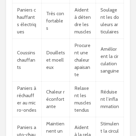
Paniers c
Aident
Soulage
Très con
hauffant
à déten
nt les do
fortable
s électriq
dre les
uleurs ar
s
ues
muscles
ticulaires
Procure
Amélior
Coussins
Douillets
nt une
ent la cir
chauffan
et moell
chaleur
culation
ts
eux
apaisan
sanguine
te
Paniers à
Relaxe
Chaleur r
Réduise
réchauff
nt les
éconfort
nt l’infla
er au mic
muscles
ante
mmation
ro-ondes
tendus
Maintien
Stimulen
Paniers a
Aident
nent un
t la circul
uto-chau
à la rela