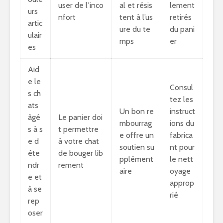
user de l’inco
al et résis
lement
urs
nfort
tent à l’us
retirés
artic
ure du te
du pani
ulair
mps
er
es
Aid
e le
Consul
s ch
tez les
ats
Un bon re
instruct
âgé
Le panier doi
mbourrag
ions du
s à s
t permettre
e offre un
fabrica
e d
à votre chat
soutien su
nt pour
éte
de bouger lib
pplément
le nett
ndr
rement
aire
oyage
e et
approp
à se
rié
rep
oser