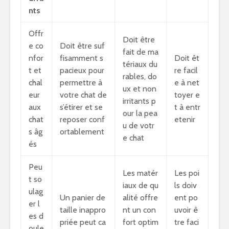
nts
Offr
Doit être
e co
Doit être suf
fait de ma
nfor
fisamment s
Doit êt
tériaux du
t et
pacieux pour
re facil
rables, do
chal
permettre à
e à net
ux et non
eur
votre chat de
toyer e
irritants p
aux
s’étirer et se
t à entr
our la pea
chat
reposer conf
etenir
u de votr
s âg
ortablement
e chat
és
Peu
Les matér
Les poi
t so
iaux de qu
ls doiv
ulag
Un panier de
alité offre
ent po
er l
taille inappro
nt un con
uvoir ê
es d
priée peut ca
fort optim
tre faci
oule