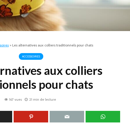
soires
>
Les alternatives aux colliers traditionnels pour chats
ACCESSOIRES
rnatives aux colliers
tionnels pour chats
167 vues
21 min de lecture