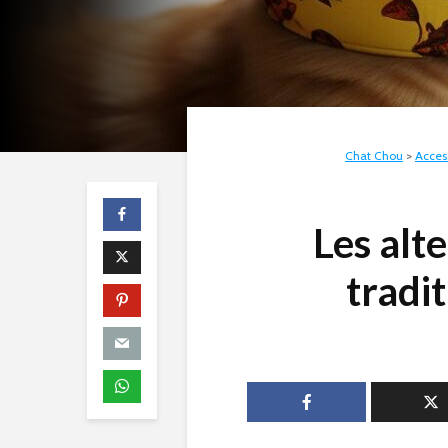
Chat Chou
>
Acces
Les alte
tradi