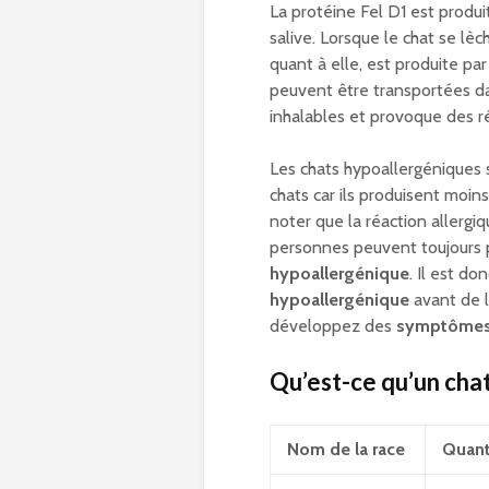
La protéine Fel D1 est produi
salive. Lorsque le chat se lèc
quant à elle, est produite pa
peuvent être transportées dan
inhalables et provoque des ré
Les chats hypoallergénique
chats car ils produisent moin
noter que la réaction allergiq
personnes peuvent toujour
hypoallergénique
. Il est d
hypoallergénique
avant de l
développez des
symptômes 
Qu’est-ce qu’un cha
Nom de la race
Quant