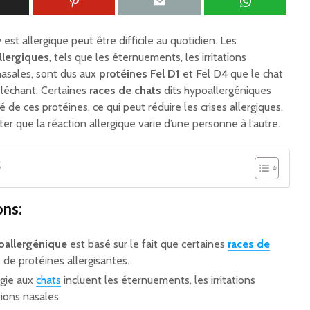
 est allergique peut être difficile au quotidien. Les
llergiques
, tels que les éternuements, les irritations
nasales, sont dus aux
protéines Fel D1
et Fel D4 que le chat
léchant. Certaines
races de chats
dits hypoallergéniques
 de ces protéines, ce qui peut réduire les crises allergiques.
er que la réaction allergique varie d’une personne à l’autre.
S
ons:
oallergénique
est basé sur le fait que certaines
races de
de protéines allergisantes.
rgie aux
chats
incluent les éternuements, les irritations
tions nasales.