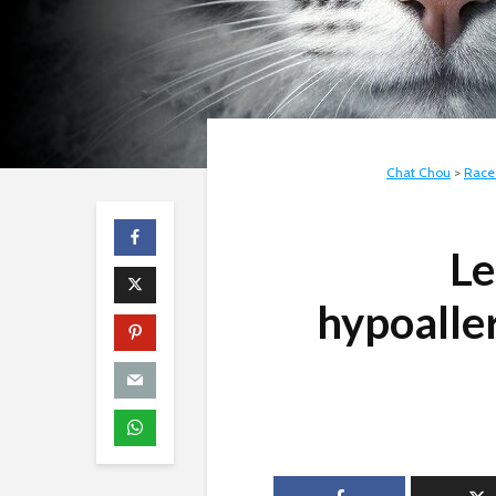
Chat Chou
>
Race
Le
hypoaller