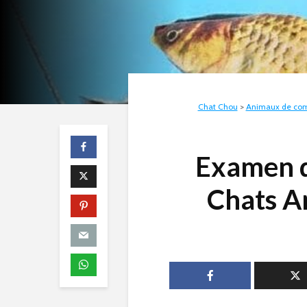
Chat Chou
>
Animaux de co
Examen d
Chats A