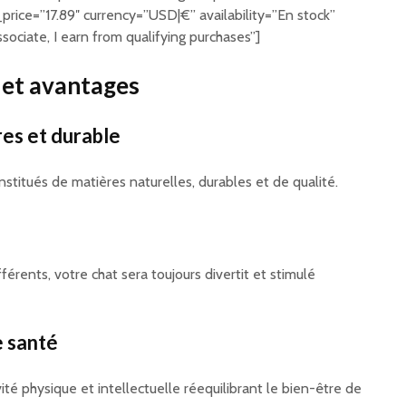
price=”17.89″ currency=”USD|€” availability=”En stock”
ociate, I earn from qualifying purchases”]
 et avantages
res et durable
nstitués de matières naturelles, durables et de qualité.
férents, votre chat sera toujours divertit et stimulé
e santé
ité physique et intellectuelle réequilibrant le bien-être de