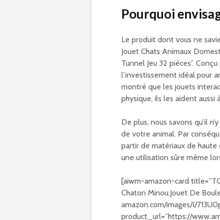
Pourquoi envisag
Le produit dont vous ne savi
Jouet Chats Animaux Domest
Tunnel Jeu 32 pièces”. Conçu 
l’investissement idéal pour a
montré que les jouets intera
physique, ils les aident aussi
De plus, nous savons qu’il n’y
de votre animal. Par conséque
partir de matériaux de haute q
une utilisation sûre même lors
[aiwm-amazon-card title=”T
Chaton Minou,Jouet De Boule
amazon.com/images/I/713U
product_url=”https://www.a