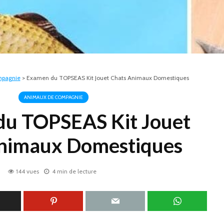
mpagnie
>
Examen du TOPSEAS Kit Jouet Chats Animaux Domestiques
ANIMAUX DE COMPAGNIE
u TOPSEAS Kit Jouet
nimaux Domestiques
144 vues
4 min de lecture