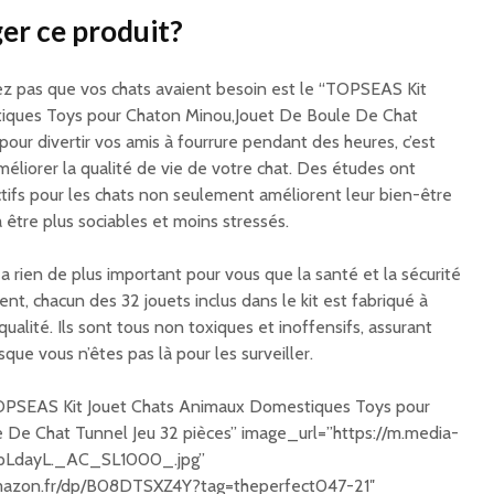
er ce produit?
ez pas que vos chats avaient besoin est le “TOPSEAS Kit
iques Toys pour Chaton Minou,Jouet De Boule De Chat
pour divertir vos amis à fourrure pendant des heures, c’est
méliorer la qualité de vie de votre chat. Des études ont
ctifs pour les chats non seulement améliorent leur bien-être
 à être plus sociables et moins stressés.
 a rien de plus important pour vous que la santé et la sécurité
nt, chacun des 32 jouets inclus dans le kit est fabriqué à
ualité. Ils sont tous non toxiques et inoffensifs, assurant
que vous n’êtes pas là pour les surveiller.
OPSEAS Kit Jouet Chats Animaux Domestiques Toys pour
 De Chat Tunnel Jeu 32 pièces” image_url=”https://m.media-
0pLdayL._AC_SL1000_.jpg”
mazon.fr/dp/B08DTSXZ4Y?tag=theperfect047-21″