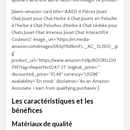
[aiwm-amazon-card title=”AAED 4 Pièces Jouet
Chat,Jouet pour Chat,Herbe à Chat,Jouets en Peluche
à l’herbe à Chat,Peluches d’herbe à Chat séchée pour
Chats,Jouet Chat Interieur,Jouet Chat Interactif(4
Couleurs)” image_url=”https://m.media-
amazon.com/images/I/61q1YbXbmFL._AC_SL1100_.jp
g”
product_url=”https://www.amazon.fr/dp/B0C8SLDQ
PM?tag=theperfect047-21″ original_price=””
discounted_price=”10.49″ currency=”USD|€”
availability=”En stock” disclaimer=”As an Amazon
Associate, I earn from qualifying purchases”]
Les caractéristiques et les
bénéfices
Matériaux de qualité