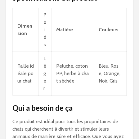
P
o
Dimen
i
Matière
Couleurs
sion
d
s
L
Taille id
é
Peluche, coton
Bleu, Ros
éale po
g
PP, herbe à cha
e, Orange,
ur chat
e
t séchée
Noir, Gris
r
Qui a besoin de ça
Ce produit est idéal pour tous les propriétaires de
chats qui cherchent à divertir et stimuler leurs
animaux de manière sûre et efficace. Que vous ayez