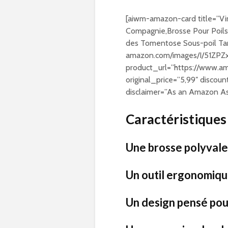
[aiwm-amazon-card title=”V
Compagnie,Brosse Pour Poils
des Tomentose Sous-poil Tan
amazon.com/images/I/51ZP
product_url=”https://www.a
original_price=”5,99″ discou
disclaimer=”As an Amazon Ass
Caractéristiques
Une brosse polyval
Un outil ergonomiq
Un design pensé pou