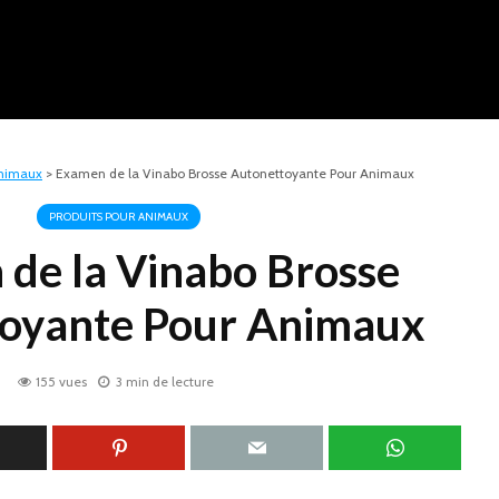
Animaux
>
Examen de la Vinabo Brosse Autonettoyante Pour Animaux
PRODUITS POUR ANIMAUX
de la Vinabo Brosse
oyante Pour Animaux
155 vues
3 min de lecture