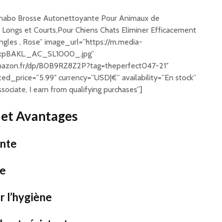
inabo Brosse Autonettoyante Pour Animaux de
 Longs et Courts,Pour Chiens Chats Eliminer Efficacement
gles , Rose” image_url=”https://m.media-
ZxpBAKL._AC_SL1000_.jpg”
mazon.fr/dp/B0B9RZ8Z2P?tag=theperfect047-21″
nted_price=”5.99″ currency=”USD|€” availability=”En stock”
ociate, I earn from qualifying purchases”]
 et Avantages
ente
ue
r l’hygiène