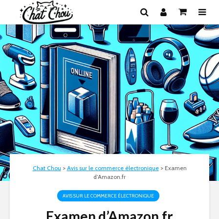
Chat Chou
>
Avis sur le commerce électronique
>
Examen
d’Amazon.fr
AVIS SUR LE COMMERCE ÉLECTRONIQUE
Examen d’Amazon.fr