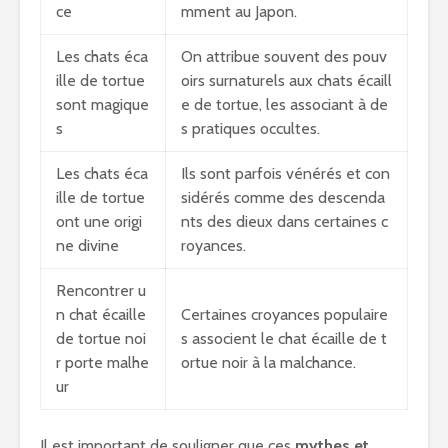
ce
mment au Japon.
Les chats éca
On attribue souvent des pouv
ille de tortue
oirs surnaturels aux chats écaill
sont magique
e de tortue, les associant à de
s
s pratiques occultes.
Les chats éca
Ils sont parfois vénérés et con
ille de tortue
sidérés comme des descenda
ont une origi
nts des dieux dans certaines c
ne divine
royances.
Rencontrer u
n chat écaille
Certaines croyances populaire
de tortue noi
s associent le chat écaille de t
r porte malhe
ortue noir à la malchance.
ur
Il est important de souligner que ces
mythes et