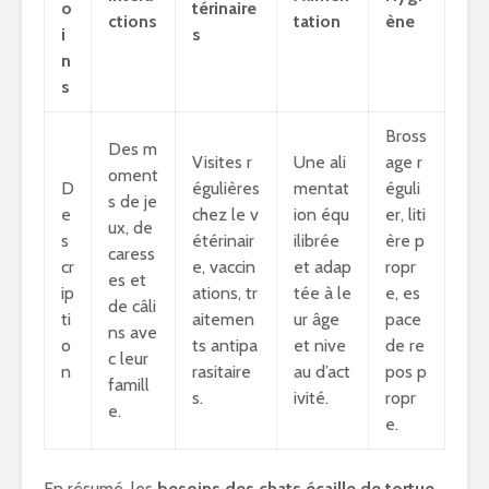
o
térinaire
ctions
tation
ène
i
s
n
s
Bross
Des m
Visites r
Une ali
age r
oment
D
égulières
mentat
éguli
s de je
e
chez le v
ion équ
er, liti
ux, de
s
étérinair
ilibrée
ère p
caress
cr
e, vaccin
et adap
ropr
es et
ip
ations, tr
tée à le
e, es
de câli
ti
aitemen
ur âge
pace
ns ave
o
ts antipa
et nive
de re
c leur
n
rasitaire
au d’act
pos p
famill
s.
ivité.
ropr
e.
e.
En résumé, les
besoins des chats écaille de tortue