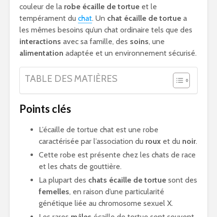
couleur de la
robe écaille de tortue
et le
tempérament du
chat
. Un
chat écaille de tortue
a
les mêmes besoins qu’un chat ordinaire tels que des
interactions
avec sa famille, des
soins
, une
alimentation
adaptée et un environnement sécurisé.
TABLE DES MATIÈRES
Points clés
L’écaille de tortue chat est une robe
caractérisée par l’association du
roux
et du
noir
.
Cette robe est présente chez les chats de race
et les chats de gouttière.
La plupart des
chats écaille de tortue
sont des
femelles
, en raison d’une particularité
génétique liée au chromosome sexuel X.
Les rares
mâles
écaille de tortue sont souvent