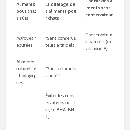
Choisir des al
Aliments
Étiquetage de
iments sans
pour chat
s aliments pou
conservateur
s sûrs
r chats
s
Conservateur
Marques r
“Sans conserva
s naturels (ex.
éputées
teurs artificiels”
vitamine E)
Aliments
naturels e
“Sans colorants
t biologiq
ajoutés”
ues
Éviter les cons
ervateurs nocif
s (ex. BHA, BH
T)