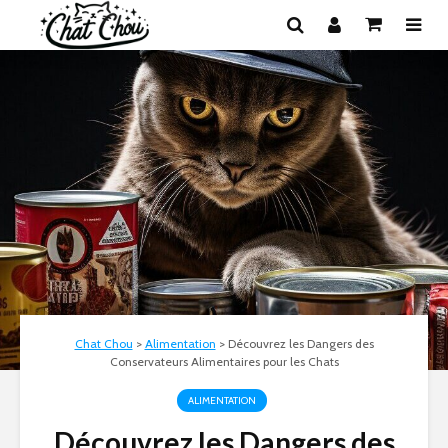
Chat Chou
>
Alimentation
>
Découvrez les Dangers des
Conservateurs Alimentaires pour les Chats
ALIMENTATION
Découvrez les Dangers des