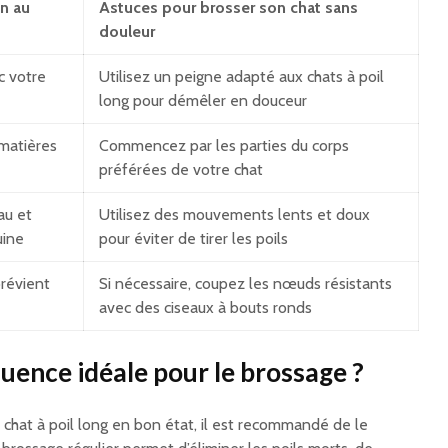
on au
Astuces pour brosser son chat sans
douleur
c votre
Utilisez un peigne adapté aux
chats à poil
long
pour démêler en douceur
 matières
Commencez par les parties du corps
préférées de votre chat
au et
Utilisez des mouvements lents et doux
uine
pour éviter de tirer les poils
prévient
Si nécessaire, coupez les nœuds résistants
avec des ciseaux à bouts ronds
quence idéale pour le brossage ?
 chat à poil long en bon état, il est recommandé de le