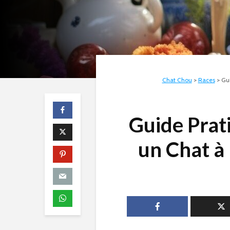
Chat Chou
>
Races
>
Gui
Guide Prat
un Chat à