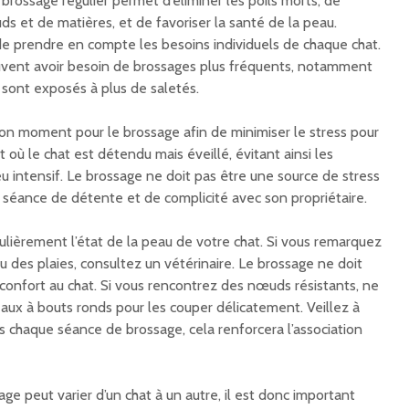
rossage régulier permet d’éliminer les poils morts, de
s et de matières, et de favoriser la santé de la peau.
de prendre en compte les besoins individuels de chaque chat.
vent avoir besoin de brossages plus fréquents, notamment
t sont exposés à plus de saletés.
e bon moment pour le brossage afin de minimiser le stress pour
 où le chat est détendu mais éveillé, évitant ainsi les
u intensif. Le brossage ne doit pas être une source de stress
e séance de détente et de complicité avec son propriétaire.
gulièrement l’état de la peau de votre chat. Si vous remarquez
ou des plaies, consultez un vétérinaire. Le brossage ne doit
confort au chat. Si vous rencontrez des nœuds résistants, ne
seaux à bouts ronds pour les couper délicatement. Veillez à
 chaque séance de brossage, cela renforcera l’association
ge peut varier d’un chat à un autre, il est donc important