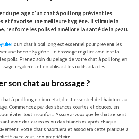
r du pelage d’un chat à poil long prévient les
 et favorise une meilleure hygiène. Il stimule la
e, renforce les poils et améliore la santé de la peau.
égulier
d’un chat à poil long est essentiel pour prévenir les
iser une bonne hygiène. Le brossage régulier améliore la
les poils. Prenez soin du pelage de votre chat à poil long en
ssage régulières et en utilisant les outils adaptés.
r son chat au brossage ?
chat à poil long en bon état, il est essentiel de l’habituer au
 âge. Commencez par des séances courtes et douces, en
pour éviter tout inconfort. Assurez-vous que le chat se sent
sant avec des caresses ou des friandises après chaque
vement, votre chat s’habituera et associera cette pratique à
cité avec vous, son propriétaire.