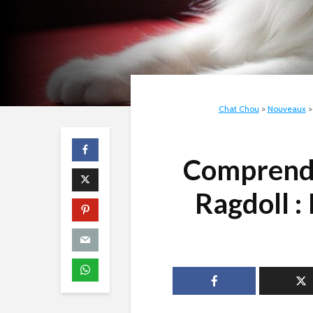
Chat Chou
>
Nouveaux
Comprendr
Ragdoll :