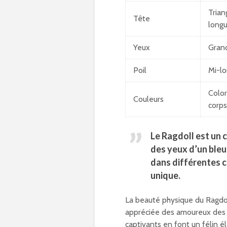
Trian
Tête
long
Yeux
Grand
Poil
Mi-lo
Color
Couleurs
corps
Le Ragdoll est un c
des yeux d’un bleu
dans différentes c
unique.
La beauté physique du Ragdoll
appréciée des amoureux des ch
captivants en font un félin é