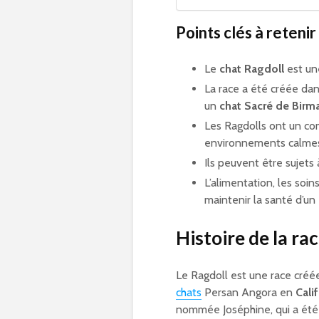
Points clés à retenir 
Le
chat Ragdoll
est une
La race a été créée da
un
chat Sacré de Birm
Les Ragdolls ont un co
environnements calmes 
Ils peuvent être sujets
L’alimentation, les soin
maintenir la santé d’un
Histoire de la ra
Le Ragdoll est une race cré
chats
Persan Angora en
Cali
nommée Joséphine, qui a été 