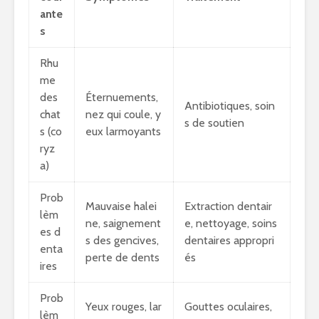
ante
s
Rhu
me
des
Éternuements,
Antibiotiques, soin
chat
nez qui coule, y
s de soutien
s (co
eux larmoyants
ryz
a)
Prob
Mauvaise halei
Extraction dentair
lèm
ne, saignement
e, nettoyage, soins
es d
s des gencives,
dentaires appropri
enta
perte de dents
és
ires
Prob
Yeux rouges, lar
Gouttes oculaires,
lèm