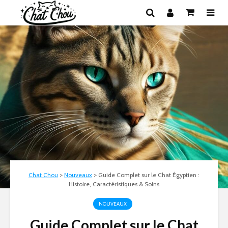
Chat Chou
>
Nouveaux
>
Guide Complet sur le Chat Égyptien :
Histoire, Caractéristiques & Soins
NOUVEAUX
Guide Complet sur le Chat