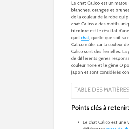
Le
chat Calico
est un matou 
blanches
,
oranges et brune
de la couleur de la robe qui 
chat Calico
a des motifs uniq
tricolore
est le résultat d’un
quel
chat
, quelle que soit s
Calico
mâle, car la couleur de
Calico sont des femelles. La
de différents gènes responsab
couleur noire et le gène O po
Japon
et sont considérés c
TABLE DES MATIÈRE
Points clés à retenir
Le chat Calico est une 