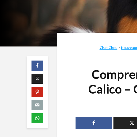
Chat Chou
>
Nouveau
Compren
Calico –