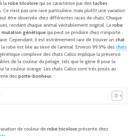
à la
robe tricolore
qui se caractérise par des
taches
s
. Ce n’est pas une race particulière, mais plutôt une variation
peut être observée chez différentes races de chats. Chaque
ues, rendant chaque animal véritablement original. La
robe
e
mutation génétique
qui peut se produire chez n’importe
a race. Cependant, il est extrêmement rare de trouver un
chat
 la robe est liée au sexe de l’animal. Environ 99,9% des
chats
 génétique complexe des chats Calico implique la présence
les de la couleur du pelage, tels que le gène B pour la
ur la couleur orange. Les chats Calico sont très prisés au
omme des
porte-bonheur.
S
:
variation de couleur de
robe tricolore
présente chez