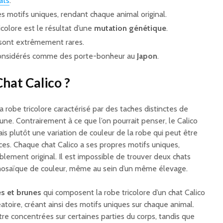
ats
.
s motifs uniques, rendant chaque animal original.
icolore est le résultat d’une
mutation génétique
.
 sont extrêmement rares.
 considérés comme des porte-bonheur au
Japon
.
hat Calico ?
la robe tricolore caractérisé par des taches distinctes de
une. Contrairement à ce que l’on pourrait penser, le Calico
ais plutôt une variation de couleur de la robe qui peut être
ces. Chaque chat Calico a ses propres motifs uniques,
lement original. Il est impossible de trouver deux chats
osaïque de couleur, même au sein d’un même élevage.
s et brunes
qui composent la robe tricolore d’un chat Calico
atoire, créant ainsi des motifs uniques sur chaque animal.
tre concentrées sur certaines parties du corps, tandis que