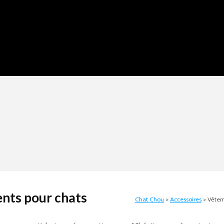
nts pour chats
Chat Chou
>
Accessoires
>
Vêtem