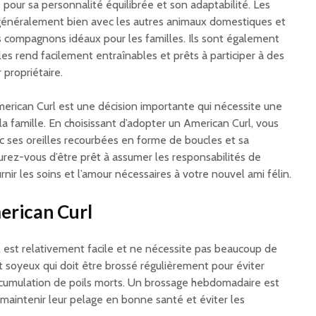
 pour sa personnalité équilibrée et son adaptabilité. Les
généralement bien avec les autres animaux domestiques et
es compagnons idéaux pour les familles. Ils sont également
i les rend facilement entraînables et prêts à participer à des
 propriétaire.
merican Curl est une décision importante qui nécessite une
la famille. En choisissant d’adopter un American Curl, vous
c ses oreilles recourbées en forme de boucles et sa
urez-vous d’être prêt à assumer les responsabilités de
rnir les soins et l’amour nécessaires à votre nouvel ami félin.
merican Curl
l est relativement facile et ne nécessite pas beaucoup de
 et soyeux qui doit être brossé régulièrement pour éviter
ccumulation de poils morts. Un brossage hebdomadaire est
maintenir leur pelage en bonne santé et éviter les