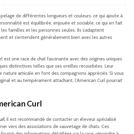
 pelage de différentes longueurs et couleurs, ce qui ajoute à
personnalité est équilibrée, enjouée et sociable, ce qui en fait
es familles et les personnes seules. Ils s’adaptent
ment et s’entendent généralement bien avec les autres
url est une race de chat fascinante avec des origines uniques
ues distinctives telles que ses oreilles recourbées. Leur
eur nature amicale en font des compagnons appréciés. Si vous
iginal et au tempérament attachant, l’American Curl pourrait
merican Curl
rl
, il est recommandé de contacter un éleveur spécialisé
rner vers des associations de sauvetage de chats. Ces
ournir des informations détaillées sur la race, répondre à